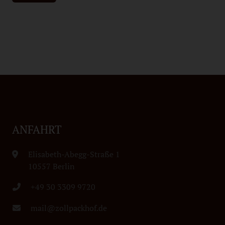
ANFAHRT
Elisabeth-Abegg-Straße 1
10557 Berlin
+49 30 3309 9720
mail@zollpackhof.de